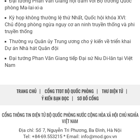
Đại tướng Phan Văn Giang hội đàm với Bộ trưởng Quốc
phòng Ma-lai-xi-a
Kỳ họp không thường lệ thứ Nhất, Quốc hội khóa XVI:
Chủ động phòng ngừa nguy cơ an ninh truyền thống và phi
truyền thống
Thường vụ Quân ủy Trung ương cho ý kiến về triển khai
Dự án Nhà hát Quân đội
Đại tướng Phan Văn Giang tiếp Đại sứ Niu Di-lân tại Việt
Nam
TRANG CHỦ
CỔNG TTĐT BỘ QUỐC PHÒNG
THƯ ĐIỆN TỬ
Ý KIẾN BẠN ĐỌC
SƠ ĐỒ CỔNG
CỔNG THÔNG TIN ĐIỆN TỬ BỘ QUỐC PHÒNG NƯỚC CỘNG HÒA XÃ HỘI CHỦ NGHĨA
VIỆT NAM
Địa chỉ: Số 7, Nguyễn Tri Phương, Ba Đình, Hà Nội
Tel: +84-69.553215 * Email: info@mod.gov.vn