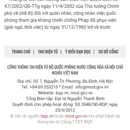
47/2002/QĐ-TTg ngày 11/4/2002 của Thủ tướng Chính
phủ về chế độ đối với quân nhân, công nhân viên quốc
phòng tham gia kháng chiến chống Pháp đã phục viên
(giải ngũ, thôi việc) từ ngày 31/12/1960 trở về trước
TRANG CHỦ
THƯ ĐIỆN TỬ
Ý KIẾN BẠN ĐỌC
SƠ ĐỒ CỔNG
CỔNG THÔNG TIN ĐIỆN TỬ BỘ QUỐC PHÒNG NƯỚC CỘNG HÒA XÃ HỘI CHỦ
NGHĨA VIỆT NAM
Địa chỉ: Số 7, Nguyễn Tri Phương, Ba Đình, Hà Nội
Tel: +84-69.553215 * Email: info@mod.gov.vn
Website: bqp.vn, mod.gov.vn
Tổng Biên tập: Đại tá Nguyễn Thanh Bình
Quyết định cho phép hoạt động: Số 3548/QÐ-BQP, ngày
25/9/2012
® Ghi rõ nguồn
bqp.vn
hoặc
mod.gov.vn
khi phát hành lại
thông tin từ Cổng TTÐT BQP.